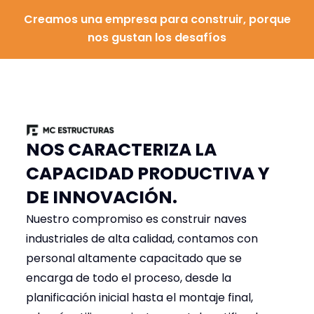
Creamos una empresa para construir, porque
nos gustan los desafíos
Sistema Alma
Sistema Alma
Sistema Alma
Llena
Llena
Llena
Piso Industrial
Piso Industrial
Piso Industrial
NAVES INDUSTRIALES
NAVES INDUSTRIALES
NAVES INDUSTRIALES
Movimientos de
Movimientos de
Movimientos de
suelo
suelo
suelo
LÍDERES EN INFRAESTRUCTURA
LÍDERES EN INFRAESTRUCTURA
LÍDERES EN INFRAESTRUCTURA
INDUSTRIAL
INDUSTRIAL
INDUSTRIAL
NOS CARACTERIZA LA
CAPACIDAD PRODUCTIVA Y
Servicios
Servicios
Servicios
DE INNOVACIÓN.
Nuestro compromiso es construir naves
industriales de alta calidad, contamos con
personal altamente capacitado que se
encarga de todo el proceso, desde la
planificación inicial hasta el montaje final,