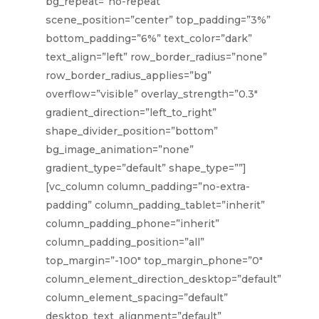
bg_repeat=”no-repeat”
scene_position=”center” top_padding=”3%”
bottom_padding=”6%” text_color=”dark”
text_align=”left” row_border_radius=”none”
row_border_radius_applies=”bg”
overflow=”visible” overlay_strength=”0.3″
gradient_direction=”left_to_right”
shape_divider_position=”bottom”
bg_image_animation=”none”
gradient_type=”default” shape_type=””]
[vc_column column_padding=”no-extra-
padding” column_padding_tablet=”inherit”
column_padding_phone=”inherit”
column_padding_position=”all”
top_margin=”-100″ top_margin_phone=”0″
column_element_direction_desktop=”default”
column_element_spacing=”default”
desktop_text_alignment=”default”