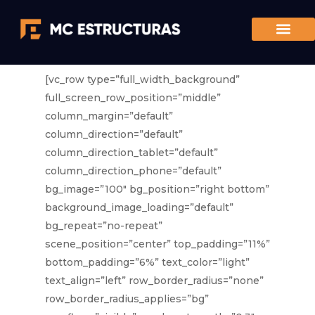
[vc_row type=”full_width_background”
full_screen_row_position=”middle”
column_margin=”default”
column_direction=”default”
column_direction_tablet=”default”
column_direction_phone=”default”
bg_image=”100″ bg_position=”right bottom”
background_image_loading=”default”
bg_repeat=”no-repeat”
scene_position=”center” top_padding=”11%”
bottom_padding=”6%” text_color=”light”
text_align=”left” row_border_radius=”none”
row_border_radius_applies=”bg”