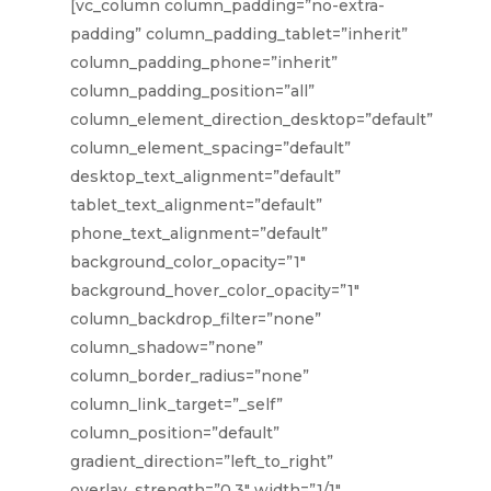
[vc_column column_padding=”no-extra-
padding” column_padding_tablet=”inherit”
column_padding_phone=”inherit”
column_padding_position=”all”
column_element_direction_desktop=”default”
column_element_spacing=”default”
desktop_text_alignment=”default”
tablet_text_alignment=”default”
phone_text_alignment=”default”
background_color_opacity=”1″
background_hover_color_opacity=”1″
column_backdrop_filter=”none”
column_shadow=”none”
column_border_radius=”none”
column_link_target=”_self”
column_position=”default”
gradient_direction=”left_to_right”
overlay_strength=”0.3″ width=”1/1″