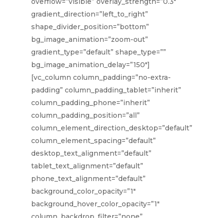
overflow=”visible” overlay_strength=”0.3″
gradient_direction=”left_to_right”
shape_divider_position=”bottom”
bg_image_animation=”zoom-out”
gradient_type=”default” shape_type=””
bg_image_animation_delay=”150″]
[vc_column column_padding=”no-extra-
padding” column_padding_tablet=”inherit”
column_padding_phone=”inherit”
column_padding_position=”all”
column_element_direction_desktop=”default”
column_element_spacing=”default”
desktop_text_alignment=”default”
tablet_text_alignment=”default”
phone_text_alignment=”default”
background_color_opacity=”1″
background_hover_color_opacity=”1″
column_backdrop_filter=”none”