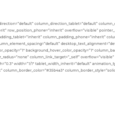
rection=”default” column_direction_tablet=”default” column_d
rit” row_position_phone=”inherit” overflow=”visible” pointer
ding_tablet=”inherit” column_padding_phone=”inherit” colu
umn_element_spacing=”default” desktop_text_alignment=”defa
r_opacity=”1″ background_hover_color_opacity=”1″ column_ba
ius=”none” column_link_target=”_self” overflow=”visible” e
gth=”0.3″ width=”1/1″ tablet_width_inherit=”default” animatio
” column_border_color=”#35b4a3″ column_border_style=”soli