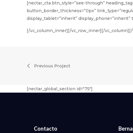
[nectar_cta btn_style=”see-through” heading_tag
button_border_thickness=”0px” link_type=”regula
display_tablet=”inherit” display_phone=”inher
[/vc_column_inner][/vc_row_inner][/vc_column][
Previous Project
[nectar_global_section id="75"]
Contacto
Bernal