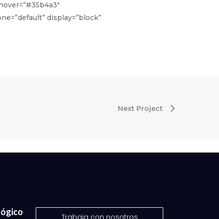
r_hover=”#35b4a3″
ne=”default” display=”block”
Next Project
lógico
Trabaja con nosotros