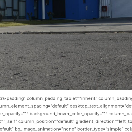
ra-padding” column_padding_tablet=”inherit” column_padding
umn_element_spacing=”default” desktop_text_alignment=”defa
or_opacity=”1″ background_hover_color_opacity=”1″ column_
_self” column_position=”default” gradient_direction=”left_to_
”default” bg_image_animation=”none” border_type=”simple” c