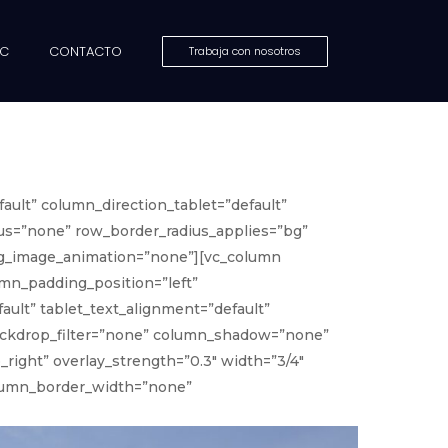
MC
CONTACTO
Trabaja con nosotros
ault” column_direction_tablet=”default”
ius=”none” row_border_radius_applies=”bg”
” bg_image_animation=”none”][vc_column
mn_padding_position=”left”
ult” tablet_text_alignment=”default”
backdrop_filter=”none” column_shadow=”none”
_right” overlay_strength=”0.3″ width=”3/4″
olumn_border_width=”none”