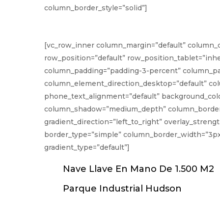
column_border_style=”solid”]
[vc_row_inner column_margin=”default” column_di
row_position=”default” row_position_tablet=”inhe
column_padding=”padding-3-percent” column_pad
column_element_direction_desktop=”default” col
phone_text_alignment=”default” background_colo
column_shadow=”medium_depth” column_border_rad
gradient_direction=”left_to_right” overlay_stren
border_type=”simple” column_border_width=”3px
gradient_type=”default”]
Nave Llave En Mano De 1.500 M2
Parque Industrial Hudson