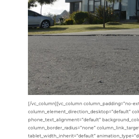
[/vc_column][vc_column column_padding=”no-ext
column_element_direction_desktop=”default” col
phone_text_alignment=”default” background_col
column_border_radius=”none” column_link_target=”
tablet_width_inherit=”default” animation_type=