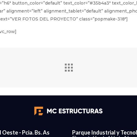
=”h6″ button_color=”default” text_color=”#35b4a3″ text_colo
r” alignment=”left” alignment_tablet=”default” alignment_pho
it” text=”VER FOTOS DEL PROYECTO” class=”popmake-318″]
/vc_row]
 Oeste - Pcia. Bs. As
Parque Industrial y Tecno