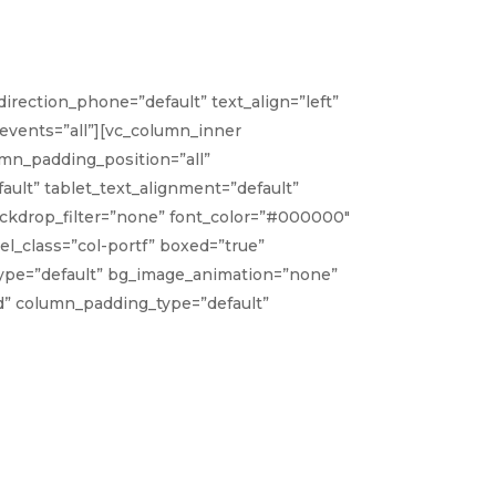
irection_phone=”default” text_align=”left”
_events=”all”][vc_column_inner
mn_padding_position=”all”
ult” tablet_text_alignment=”default”
ckdrop_filter=”none” font_color=”#000000″
l_class=”col-portf” boxed=”true”
n_type=”default” bg_image_animation=”none”
d” column_padding_type=”default”