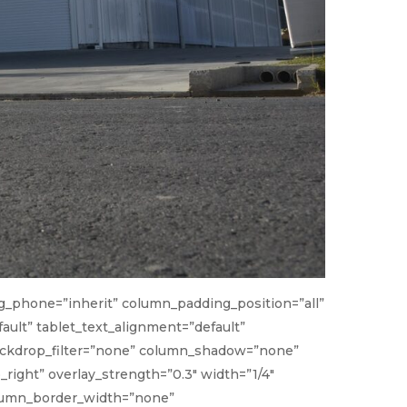
_phone=”inherit” column_padding_position=”all”
ult” tablet_text_alignment=”default”
backdrop_filter=”none” column_shadow=”none”
right” overlay_strength=”0.3″ width=”1/4″
olumn_border_width=”none”