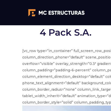
4 Pack S.A.
[vc_row type=”in_container” full_screen_row_pos
column_direction_phone=”default” scene_position
overflow=”visible” overlay_strength=”0.3″ gradi
column_padding=”padding-6-percent” column_pad
column_element_direction_desktop=”default” col
phone_text_alignment=”default” background_col
column_border_radius=”none” column_link_target=”
tablet_width_inherit=”default” animation_type=
column_border_style=”solid” column_padding_type