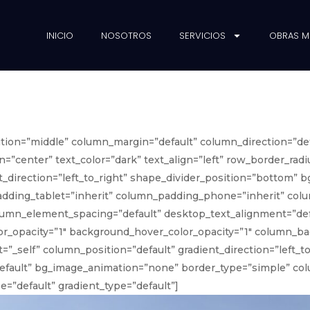
INICIO
NOSOTROS
SERVICIOS
OBRAS 
ition=”middle” column_margin=”default” column_direction=”def
=”center” text_color=”dark” text_align=”left” row_border_rad
ent_direction=”left_to_right” shape_divider_position=”bottom
ding_tablet=”inherit” column_padding_phone=”inherit” colu
umn_element_spacing=”default” desktop_text_alignment=”defa
or_opacity=”1″ background_hover_color_opacity=”1″ column_
_self” column_position=”default” gradient_direction=”left_to
”default” bg_image_animation=”none” border_type=”simple” c
=”default” gradient_type=”default”]