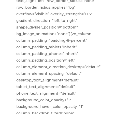
text_align=”left” row_border_radius=”none”
row_border_radius_applies=”bg”
overflow=”visible” overlay_strength=”0.3″
gradient_direction=”left_to_right”
shape_divider_position=”bottom”
bg_image_animation=”none”][vc_column
column_padding=”padding-6-percent”
column_padding_tablet=”inherit”
column_padding_phone=”inherit”
column_padding_position=”left”
column_element_direction_desktop=”default”
column_element_spacing=”default”
desktop_text_alignment=”default”
tablet_text_alignment=”default”
phone_text_alignment=”default”
background_color_opacity=”1″
background_hover_color_opacity=”1″
column_backdrop_filter=”none”