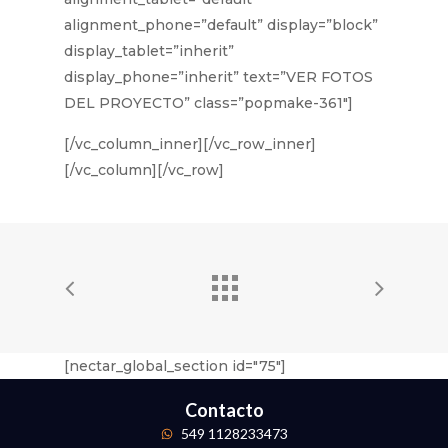
alignment_phone=”default” display=”block”
display_tablet=”inherit”
display_phone=”inherit” text=”VER FOTOS
DEL PROYECTO” class=”popmake-361″]
[/vc_column_inner][/vc_row_inner]
[/vc_column][/vc_row]
[nectar_global_section id="75"]
Contacto
549 1128233473