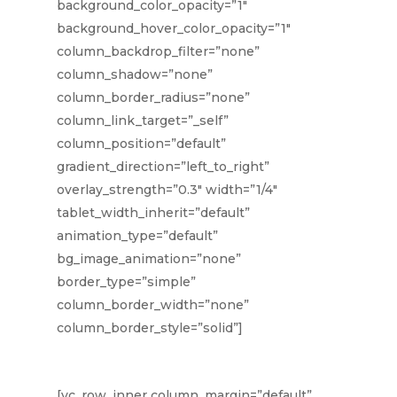
background_color_opacity=”1″
background_hover_color_opacity=”1″
column_backdrop_filter=”none”
column_shadow=”none”
column_border_radius=”none”
column_link_target=”_self”
column_position=”default”
gradient_direction=”left_to_right”
overlay_strength=”0.3″ width=”1/4″
tablet_width_inherit=”default”
animation_type=”default”
bg_image_animation=”none”
border_type=”simple”
column_border_width=”none”
column_border_style=”solid”]
[vc_row_inner column_margin=”default”