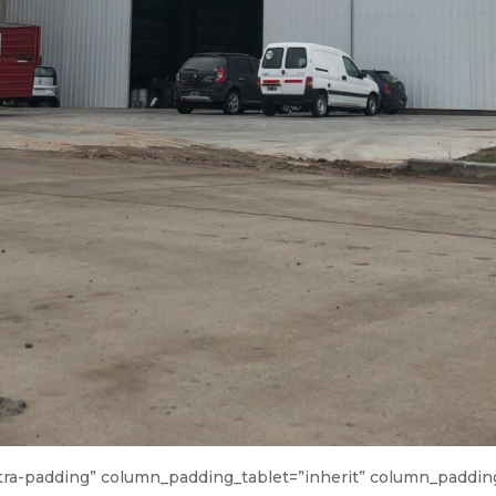
ra-padding” column_padding_tablet=”inherit” column_padding