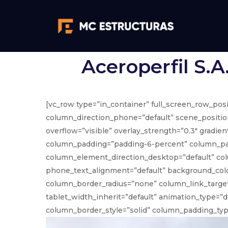
Aceroperfil S.A
[vc_row type=”in_container” full_screen_row_pos
column_direction_phone=”default” scene_position
overflow=”visible” overlay_strength=”0.3″ gradi
column_padding=”padding-6-percent” column_pad
column_element_direction_desktop=”default” col
phone_text_alignment=”default” background_col
column_border_radius=”none” column_link_target=”
tablet_width_inherit=”default” animation_type=
column_border_style=”solid” column_padding_type