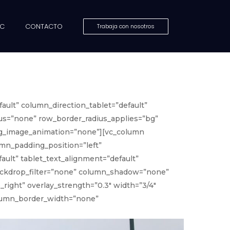
MC
CONTACTO
Trabaja con nosotros
ault” column_direction_tablet=”default”
ius=”none” row_border_radius_applies=”bg”
” bg_image_animation=”none”][vc_column
mn_padding_position=”left”
ult” tablet_text_alignment=”default”
backdrop_filter=”none” column_shadow=”none”
_right” overlay_strength=”0.3″ width=”3/4″
olumn_border_width=”none”