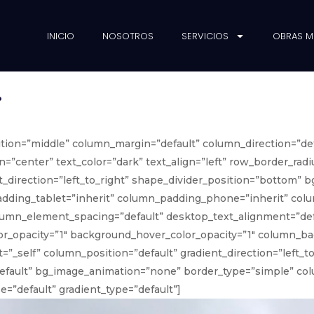
INICIO
NOSOTROS
SERVICIOS
OBRAS 
.
ition=”middle” column_margin=”default” column_direction=”def
=”center” text_color=”dark” text_align=”left” row_border_rad
ent_direction=”left_to_right” shape_divider_position=”bottom
ding_tablet=”inherit” column_padding_phone=”inherit” colu
umn_element_spacing=”default” desktop_text_alignment=”defa
or_opacity=”1″ background_hover_color_opacity=”1″ column_
_self” column_position=”default” gradient_direction=”left_to
”default” bg_image_animation=”none” border_type=”simple” c
=”default” gradient_type=”default”]