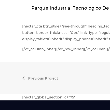
Parque Industrial Tecnológico De 
[nectar_cta btn_style=”see-through” heading_tag
button_border_thickness=”0px” link_type=”regula
display_tablet=”inherit” display_phone=”inher
[/vc_column_inner][/vc_row_inner][/vc_column][
Previous Project
[nectar_global_section id="75"]