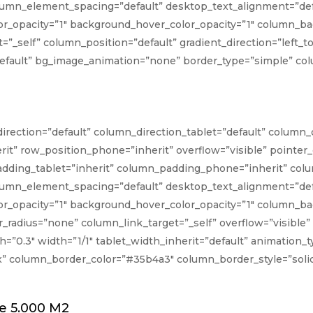
umn_element_spacing=”default” desktop_text_alignment=”defa
or_opacity=”1″ background_hover_color_opacity=”1″ column_
_self” column_position=”default” gradient_direction=”left_to_
”default” bg_image_animation=”none” border_type=”simple” c
rection=”default” column_direction_tablet=”default” column_d
rit” row_position_phone=”inherit” overflow=”visible” pointer
ding_tablet=”inherit” column_padding_phone=”inherit” colu
umn_element_spacing=”default” desktop_text_alignment=”defa
r_opacity=”1″ background_hover_color_opacity=”1″ column_ba
ius=”none” column_link_target=”_self” overflow=”visible” e
gth=”0.3″ width=”1/1″ tablet_width_inherit=”default” animatio
” column_border_color=”#35b4a3″ column_border_style=”soli
De 5.000 M2