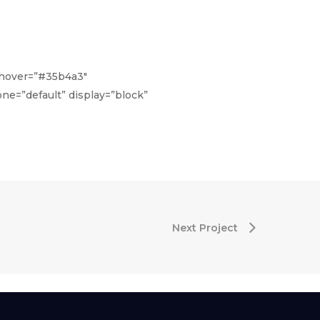
r_hover=”#35b4a3″
ne=”default” display=”block”
Next Project