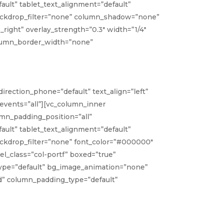
ult” tablet_text_alignment=”default”
backdrop_filter=”none” column_shadow=”none”
right” overlay_strength=”0.3″ width=”1/4″
olumn_border_width=”none”
irection_phone=”default” text_align=”left”
_events=”all”][vc_column_inner
mn_padding_position=”all”
ult” tablet_text_alignment=”default”
ckdrop_filter=”none” font_color=”#000000″
l_class=”col-portf” boxed=”true”
n_type=”default” bg_image_animation=”none”
d” column_padding_type=”default”