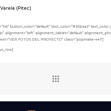
Varela (Pitec)
=”h6″ button_color=”default” text_color=”#35b4a3″ text_colo
r” alignment=”left” alignment_tablet=”default” alignment_pho
it” text=”VER FOTOS DEL PROYECTO” class=”popmake-441″]
/vc_row]